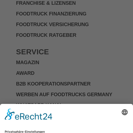
FRANCHISE & LIZENSEN
FOODTRUCK FINANZIERUNG
FOODTRUCK VERSICHERUNG
FOODTRUCK RATGEBER
SERVICE
MAGAZIN
AWARD
B2B KOOPERATIONSPARTNER
WERBEN AUF FOODTRUCKS GERMANY
WHATSAPP KANAL
Investor Relations
Impressum