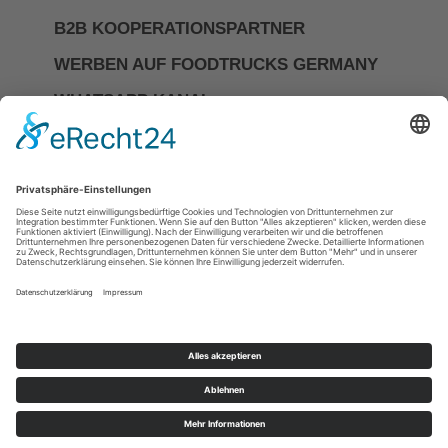
B2B KOOPERATIONSPARTNER
WERBEN AUF FOODTRUCKS GERMANY
WHATSAPP KANAL
Investor Relations
Impressum
Datenschutzerkläerung
Allgemeine Geschäftsbedingungen
Cookie-Einstellungen
DIE NR.1 FÜR FOODTRUCKS &
MOBILES CATERING IN
DEUTSCHLAND