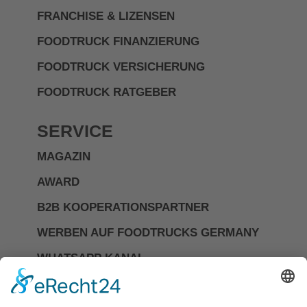
FRANCHISE & LIZENSEN
FOODTRUCK FINANZIERUNG
FOODTRUCK VERSICHERUNG
FOODTRUCK RATGEBER
SERVICE
MAGAZIN
AWARD
B2B KOOPERATIONSPARTNER
WERBEN AUF FOODTRUCKS GERMANY
WHATSAPP KANAL
Investor Relations