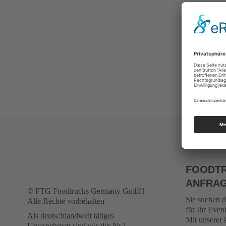
FOODTR
ANFRA
© FTG Foodtrucks Germany GmbH
Sie suchen 
Alle Rechte vorbehalten
für Ihr Even
Als deutschlandweit tätiges
Mit unserer 
Unternehmen sind wir der Nr.1