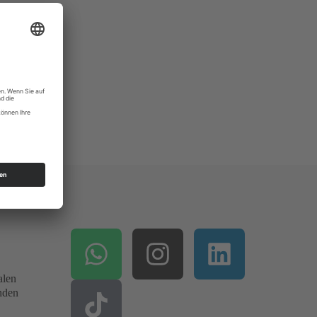
alen
enden