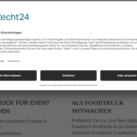
UCK FÜR EVENT
ALS FOODTRUCK
MITMACHEN
GEN
Profitieren Sie u.a. von Ihrer digit
den passenden Foodtruck
Foodtruck Profilseite in der führ
t?
deutschen Foodtruck Community.
kostenlosen