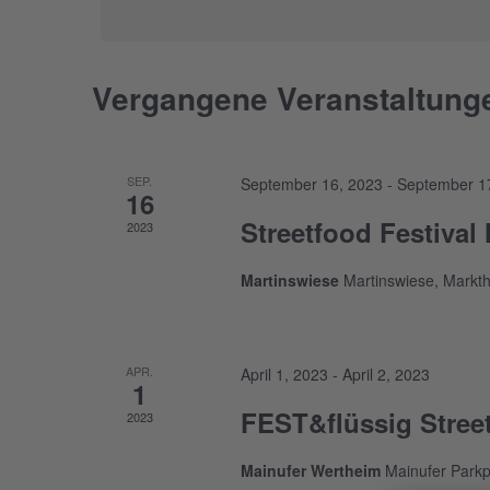
Vergangene Veranstaltung
Kalender
von
Veranstaltungen
SEP.
September 16, 2023
-
September 1
16
Streetfood Festival
2023
Martinswiese
Martinswiese, Markth
APR.
April 1, 2023
-
April 2, 2023
1
FEST&flüssig Stree
2023
Mainufer Wertheim
Mainufer Parkp