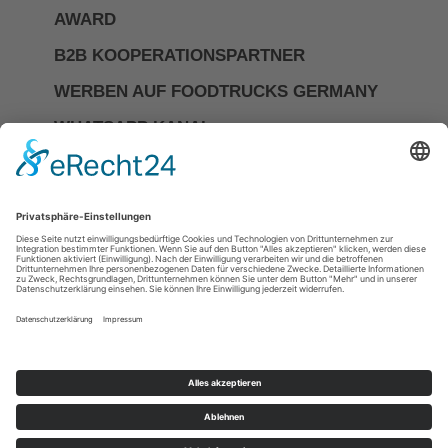
AWARD
B2B KOOPERATIONSPARTNER
WERBEN AUF FOODTRUCKS GERMANY
WHATSAPP KANAL
Investor Relations
Impressum
Datenschutzerkläerung
Allgemeine Geschäftsbedingungen
Cookie-Einstellungen
DIE NR.1 FÜR FOODTRUCKS &
MOBILES CATERING IN