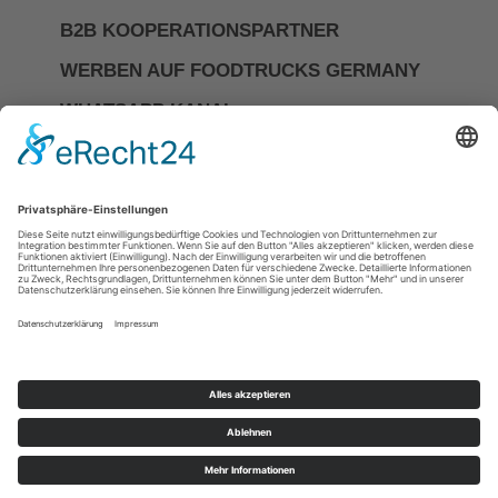
B2B KOOPERATIONSPARTNER
WERBEN AUF FOODTRUCKS GERMANY
WHATSAPP KANAL
Investor Relations
Impressum
Datenschutzerkläerung
Allgemeine Geschäftsbedingungen
Cookie-Einstellungen
DIE NR.1 FÜR FOODTRUCKS &
MOBILES CATERING IN
DEUTSCHLAND