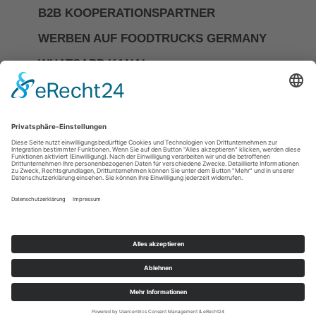
B2B KOOPERATIONSPARTNER
WERBEN AUF FOODTRUCKS GERMANY
WHATSAPP KANAL
Investor Relations
Impressum
Datenschutzerkläerung
Allgemeine Geschäftsbedingungen
Cookie-Einstellungen
DIE NR.1 FÜR FOODTRUCKS &
MOBILES CATERING IN
DEUTSCHLAND