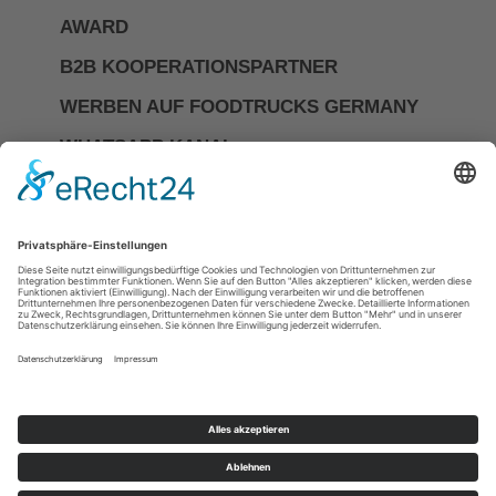
AWARD
B2B KOOPERATIONSPARTNER
WERBEN AUF FOODTRUCKS GERMANY
WHATSAPP KANAL
Investor Relations
Impressum
Datenschutzerkläerung
Allgemeine Geschäftsbedingungen
Cookie-Einstellungen
DIE NR.1 FÜR FOODTRUCKS &
MOBILES CATERING IN