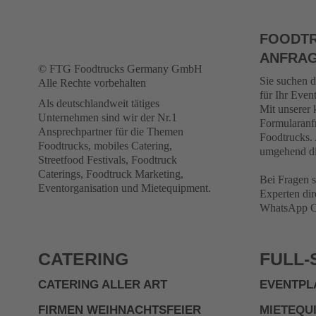
FOODTR
ANFRA
© FTG Foodtrucks Germany GmbH
Sie suchen 
Alle Rechte vorbehalten
für Ihr Even
Als deutschlandweit tätiges
Mit unserer 
Unternehmen sind wir der Nr.1
Formularanf
Ansprechpartner für die Themen
Foodtrucks. 
Foodtrucks, mobiles Catering,
umgehend di
Streetfood Festivals, Foodtruck
Caterings, Foodtruck Marketing,
Bei Fragen s
Eventorganisation und Mietequipment.
Experten dir
WhatsApp Ch
CATERING
FULL-
CATERING ALLER ART
EVENTPL
FIRMEN WEIHNACHTSFEIER
MIETEQU