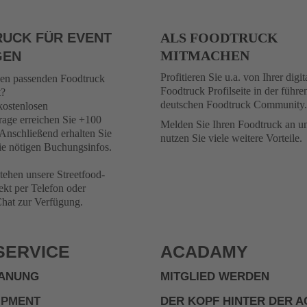
UCK FÜR EVENT
ALS FOODTRUCK
MITMACHEN
GEN
Profitieren Sie u.a. von Ihrer digit
den passenden Foodtruck
Foodtruck Profilseite in der führ
t?
deutschen Foodtruck Community.
kostenlosen
rage erreichen Sie +100
Melden Sie Ihren Foodtruck an u
Anschließend erhalten Sie
nutzen Sie viele weitere Vorteile.
e nötigen Buchungsinfos.
tehen unsere Streetfood-
ekt per Telefon oder
at zur Verfügung.
SERVICE
ACADAMY
ANUNG
MITGLIED WERDEN
IPMENT
DER KOPF HINTER DER 