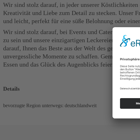
Wir sind stolz darauf, in jeder unserer Köstlichkeite
Kreativität und Liebe zum Detail zu stecken. Unser F
und leicht, perfekt für eine süße Belohnung oder ein
Wir sind stolz darauf, bei Events und Caterings in g
zu sein und unsere einzigartigen Leckereien mit Ihnen
darauf, Ihnen das Beste aus der Welt des gefrorenen 
unvergessliche Momente zu schaffen. Gemeinsam mö
Essen und das Glück des Augenblicks feiern.
Details
bevorzugte Region unterwegs: deutschlandweit