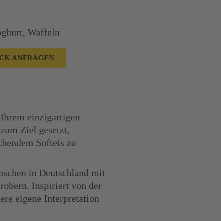
e
oghurt
,
Waffeln
CK ANFRAGEN
Ihrem einzigartigen
zum Ziel gesetzt,
chendem Softeis zu
nschen in Deutschland mit
obern. Inspiriert von der
re eigene Interpretation