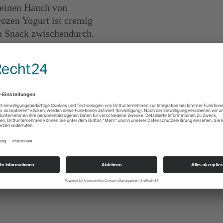
n einen Hauch von
rozen Yogurt ist cremig
en Snack zwischendurch.
anz Deutschland unterwegs
 zu teilen. Wir freuen uns
Genusses zu bieten und
chten wir die Freude am