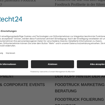
den passenden Foodtruck
Foodtruck Profilseite in der führ
t?
deutschen Foodtruck Community.
kostenlosen
rage erreichen Sie +100
Melden Sie Ihren Foodtruck an u
Anschließend erhalten Sie
nutzen Sie viele weitere Vorteile.
e nötigen Buchungsinfos.
tehen unsere Streetfood-
ekt per Telefon oder
at zur Verfügung.
SERVICE
ACADAMY
ANUNG
MITGLIED WERDEN
IPMENT
DER KOPF HINTER DER 
& CORPORATE EVENTS
FOODTRUCK MARKETING
BERATUNG
FOODTRUCK FOLIERUNG