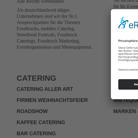
Sie suchen 
Alle Rechte vorbehalten
für Ihr Even
Als deutschlandweit tätiges
Mit unserer 
Unternehmen sind wir der Nr.1
Formularanf
Ansprechpartner für die Themen
Foodtrucks. 
Foodtrucks, mobiles Catering,
umgehend di
Streetfood Festivals, Foodtruck
Caterings, Foodtruck Marketing,
Bei Fragen s
Eventorganisation und Mietequipment.
Experten dir
WhatsApp Ch
CATERING
FULL-
CATERING ALLER ART
EVENTPL
FIRMEN WEIHNACHTSFEIER
MIETEQU
ROADSHOW
MARKEN 
KAFFEE CATERING
BAR CATERING