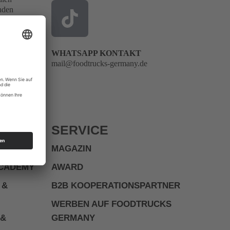
enden
nd
WHATSAPP KONTAKT
mail@foodtrucks-germany.de
SERVICE
MAGAZIN
ACADEMY
AWARD
 &
B2B KOOPERATIONSPARTNER
WERBEN AUF FOODTRUCKS
 &
GERMANY