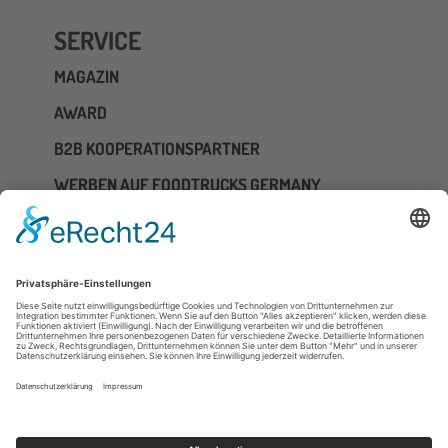
SERVICE
MAGAZIN
AWARD
B2B KOOPERATIONSPARTNER
WERBEN AUF FOODTRUCKS GERMANY
WHATSAPP KANAL
Investor Relations
Impressum
Datenschutzerkläerung
Allgemeine Geschäftsbedingungen
Cookie-Einstellungen