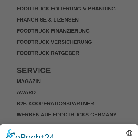
FOODTRUCK FOLIERUNG & BRANDING
FRANCHISE & LIZENSEN
FOODTRUCK FINANZIERUNG
FOODTRUCK VERSICHERUNG
FOODTRUCK RATGEBER
SERVICE
MAGAZIN
AWARD
B2B KOOPERATIONSPARTNER
WERBEN AUF FOODTRUCKS GERMANY
WHATSAPP KANAL