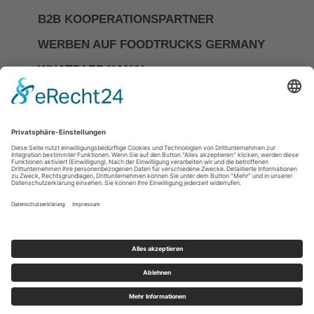
B2B KOOPERATIONSPARTNER
WERBEN AUF FOODTRUCKS GERMANY
WHATSAPP KANAL
Investor Relations
Impressum
Datenschutzerkläerung
Allgemeine Geschäftsbedingungen
Cookie-Einstellungen
DIE NR.1 FÜR FOODTRUCKS &
MOBILES CATERING IN
DEUTSCHLAND