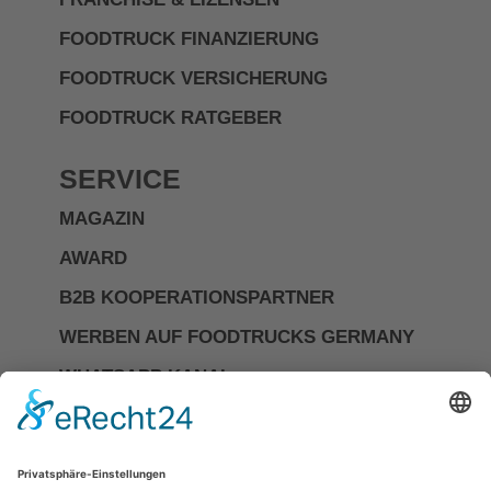
FOODTRUCK FINANZIERUNG
FOODTRUCK VERSICHERUNG
FOODTRUCK RATGEBER
SERVICE
MAGAZIN
AWARD
B2B KOOPERATIONSPARTNER
WERBEN AUF FOODTRUCKS GERMANY
WHATSAPP KANAL
Investor Relations
Impressum