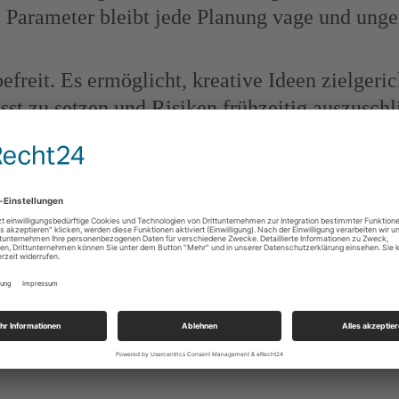
arameter bleibt jede Planung vage und ungena
befreit. Es ermöglicht, kreative Ideen zielgeri
 zu setzen und Risiken frühzeitig auszuschlie
en.
Budget bedeutet: das Maximum aus vorh
häufigste Frage der Eventbranche auf: „Was
sächlich ist sie so unpräzise wie „Was kostet 
 lautet deshalb zwangsläufig: Es kommt darau
ffizient sein, es kann premium und showlasti
nt versorgen. Ein Angebot für 60 Personen ist
ch – und deshalb unterscheiden sich auch die P