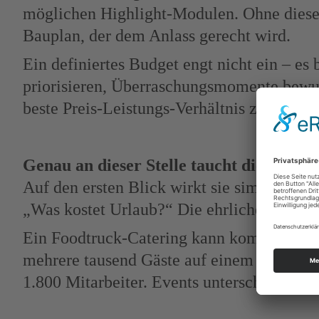
möglichen Highlight-Modulen. Ohne diese P
Bauplan, der dem Anlass gerecht wird.
Ein definiertes Budget engt nicht ein – es 
priorisieren, Überraschungsmomente bewusst
beste Preis-Leistungs-Verhältnis zu erziel
Genau an dieser Stelle taucht die wohl 
Auf den ersten Blick wirkt sie simpel. Tat
„Was kostet Urlaub?“ Die ehrliche Antwort
Ein Foodtruck-Catering kann kompakt und e
mehrere tausend Gäste auf einem Firmeneve
1.800 Mitarbeiter. Events unterscheiden si