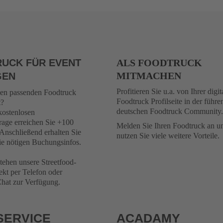
UCK FÜR EVENT
ALS FOODTRUCK
MITMACHEN
GEN
Profitieren Sie u.a. von Ihrer digit
den passenden Foodtruck
Foodtruck Profilseite in der führ
t?
deutschen Foodtruck Community.
kostenlosen
rage erreichen Sie +100
Melden Sie Ihren Foodtruck an u
Anschließend erhalten Sie
nutzen Sie viele weitere Vorteile.
e nötigen Buchungsinfos.
tehen unsere Streetfood-
ekt per Telefon oder
at zur Verfügung.
SERVICE
ACADAMY