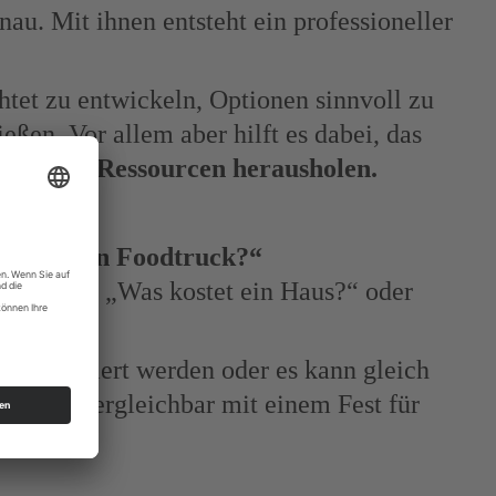
u. Mit ihnen entsteht ein professioneller
chtet zu entwickeln, Optionen sinnvoll zu
ßen. Vor allem aber hilft es dabei, das
andenen Ressourcen herausholen.
 kostet ein Foodtruck?“
ein Auto?“, „Was kostet ein Haus?“ oder
f an.
g inszeniert werden oder es kann gleich
 nicht vergleichbar mit einem Fest für
reise.