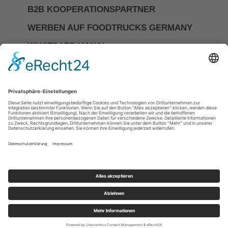
B2B KOOPERATIONSPARTNER
WERBEN AUF FOODTRUCKS GERMANY
WHATSAPP KANAL
Investor Relations
Impressum
Datenschutzerkläerung
Allgemeine Geschäftsbedingungen
Cookie-Einstellungen
DIE NR.1 FÜR FOODTRUCKS &
MOBILES CATERING IN
DEUTSCHLAND