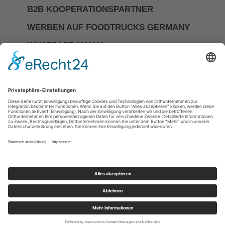
B2B KOOPERATIONSPARTNER
WERBEN AUF FOODTRUCKS GERMANY
WHATSAPP KANAL
Investor Relations
Impressum
Datenschutzerkläerung
Allgemeine Geschäftsbedingungen
Cookie-Einstellungen
DIE NR.1 FÜR FOODTRUCKS &
MOBILES CATERING IN
DEUTSCHLAND