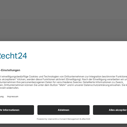
UCK FÜR EVENT
ALS FOODTRUCK
MITMACHEN
GEN
Profitieren Sie u.a. von Ihrer digit
den passenden Foodtruck
Foodtruck Profilseite in der führ
t?
deutschen Foodtruck Community.
kostenlosen
rage erreichen Sie +100
Melden Sie Ihren Foodtruck an u
Anschließend erhalten Sie
nutzen Sie viele weitere Vorteile.
e nötigen Buchungsinfos.
tehen unsere Streetfood-
ekt per Telefon oder
at zur Verfügung.