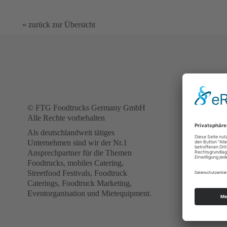
« zurück zur Übersicht
FOODTR
ANFRA
© FTG Foodtrucks Germany GmbH
Sie suchen 
Alle Rechte vorbehalten
für Ihr Even
Als deutschlandweit tätiges
Mit unserer 
Unternehmen sind wir der Nr.1
Formularanf
Ansprechpartner für die Themen
Foodtrucks. 
Foodtrucks, mobiles Catering,
umgehend di
Streetfood Festivals, Foodtruck
Caterings, Foodtruck Marketing,
Bei Fragen s
Eventorganisation und Mietequipment.
Experten dir
WhatsApp Ch