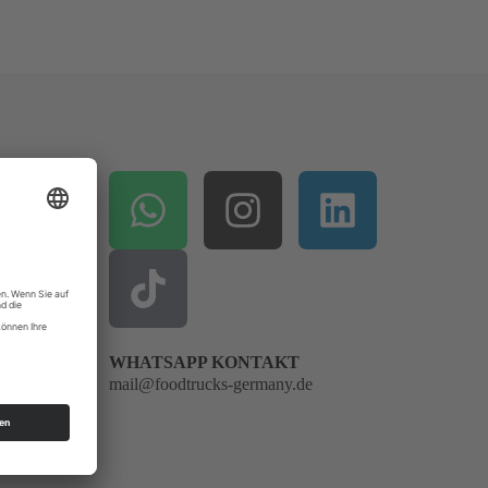
alen
enden
nd
WHATSAPP KONTAKT
mail@foodtrucks-germany.de