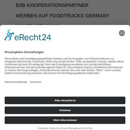
B2B KOOPERATIONSPARTNER
WERBEN AUF FOODTRUCKS GERMANY
WHATSAPP KANAL
Investor Relations
Impressum
Datenschutzerkläerung
Allgemeine Geschäftsbedingungen
Cookie-Einstellungen
DIE NR.1 FÜR FOODTRUCKS &
MOBILES CATERING IN
DEUTSCHLAND