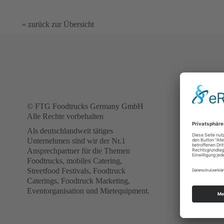
« zurück zur Übersicht
FOODTR
ANFRA
© FTG Foodtrucks Germany GmbH
Sie suchen 
Alle Rechte vorbehalten
für Ihr Even
Als deutschlandweit tätiges
Mit unserer 
Unternehmen sind wir der Nr.1
Formularanf
Ansprechpartner für die Themen
Foodtrucks. 
Foodtrucks, mobiles Catering,
umgehend di
Streetfood Festivals, Foodtruck
Caterings, Foodtruck Marketing,
Bei Fragen s
Eventorganisation und Mietequipment.
Experten dir
WhatsApp Ch