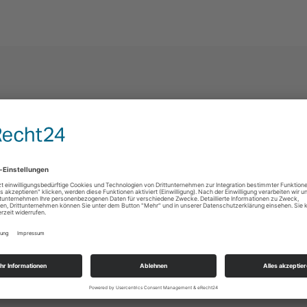
UCK FÜR EVENT
ALS FOODTRUCK
MITMACHEN
GEN
Profitieren Sie u.a. von Ihrer digit
den passenden Foodtruck
Foodtruck Profilseite in der führ
t?
deutschen Foodtruck Community.
kostenlosen
rage erreichen Sie +100
Melden Sie Ihren Foodtruck an u
Anschließend erhalten Sie
nutzen Sie viele weitere Vorteile.
e nötigen Buchungsinfos.
tehen unsere Streetfood-
ekt per Telefon oder
at zur Verfügung.