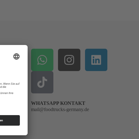
alen
enden
nd
WHATSAPP KONTAKT
mail@foodtrucks-germany.de