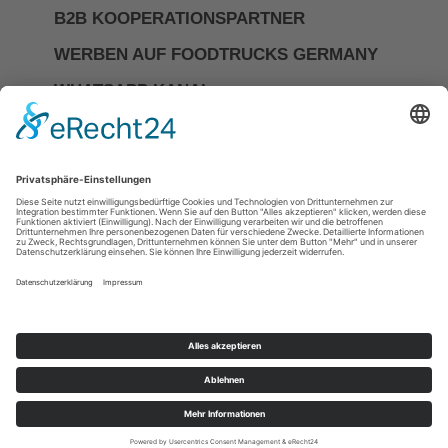
B2B KOOPERATIONSPARTNER
WERBEN AUF FOODTRUCKS GERMANY
WHATSAPP KANAL
Investor Relations
Impressum
Datenschutzerkläerung
Allgemeine Geschäftsbedingungen
Cookie-Einstellungen
DIE NR.1 FÜR FOODTRUCKS &
MOBILES CATERING IN
DEUTSCHLAND