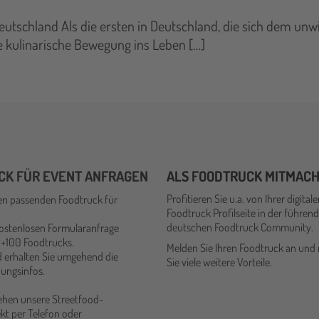
Deutschland Als die ersten in Deutschland, die sich dem un
ne kulinarische Bewegung ins Leben […]
CK FÜR EVENT ANFRAGEN
ALS FOODTRUCK MITMAC
Profitieren Sie u.a. von Ihrer digital
en passenden Foodtruck für
Foodtruck Profilseite in der führen
deutschen Foodtruck Community.
kostenlosen Formularanfrage
 +100 Foodtrucks.
Melden Sie Ihren Foodtruck an und
 erhalten Sie umgehend die
Sie viele weitere Vorteile.
ungsinfos.
tehen unsere Streetfood-
kt per Telefon oder