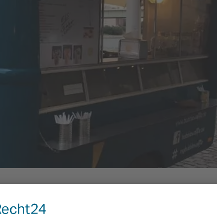
ctory, Ihrem einzigartigen Genusserlebnis auf Rädern! Unser