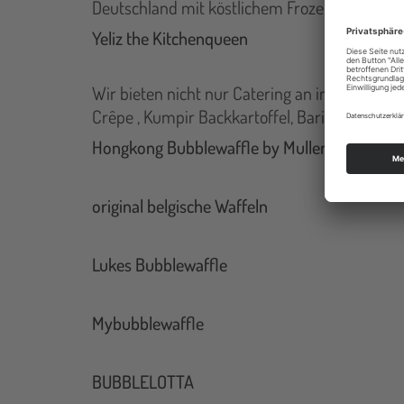
Deutschland mit köstlichem Frozen Yogurt un
Yeliz the Kitchenqueen
Wir bieten nicht nur Catering an im Bereich p
Crêpe , Kumpir Backkartoffel, Barista Kaffee b
Hongkong Bubblewaffle by Muller
original belgische Waffeln
Lukes Bubblewaffle
Mybubblewaffle
BUBBLELOTTA