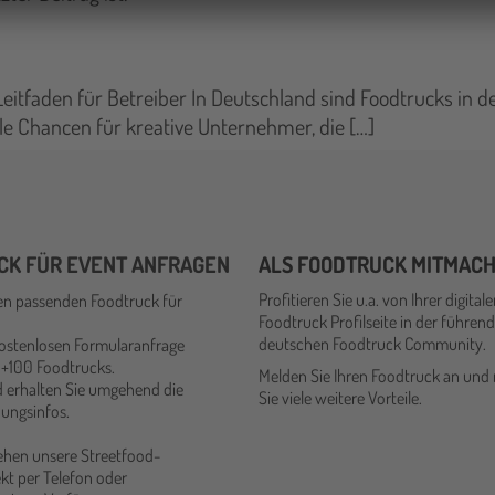
 Leitfaden für Betreiber In Deutschland sind Foodtrucks in
le Chancen für kreative Unternehmer, die […]
CK FÜR EVENT ANFRAGEN
ALS FOODTRUCK MITMAC
Profitieren Sie u.a. von Ihrer digital
en passenden Foodtruck für
Foodtruck Profilseite in der führen
deutschen Foodtruck Community.
kostenlosen Formularanfrage
 +100 Foodtrucks.
Melden Sie Ihren Foodtruck an und
 erhalten Sie umgehend die
Sie viele weitere Vorteile.
ungsinfos.
tehen unsere Streetfood-
kt per Telefon oder