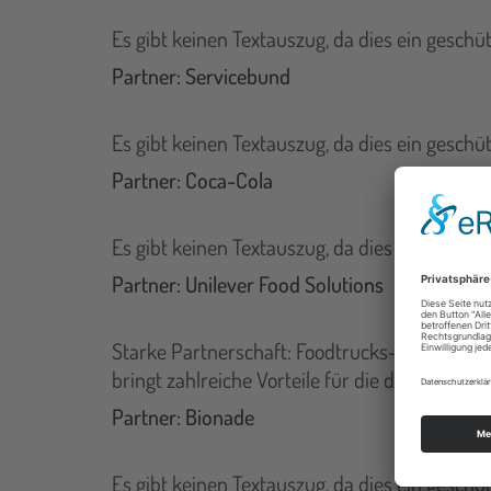
Es gibt keinen Textauszug, da dies ein geschütz
Partner: Servicebund
Es gibt keinen Textauszug, da dies ein geschütz
Partner: Coca-Cola
Es gibt keinen Textauszug, da dies ein geschütz
Partner: Unilever Food Solutions
Starke Partnerschaft: Foodtrucks-Germany u
bringt zahlreiche Vorteile für die deutsche St
Partner: Bionade
Es gibt keinen Textauszug, da dies ein geschütz