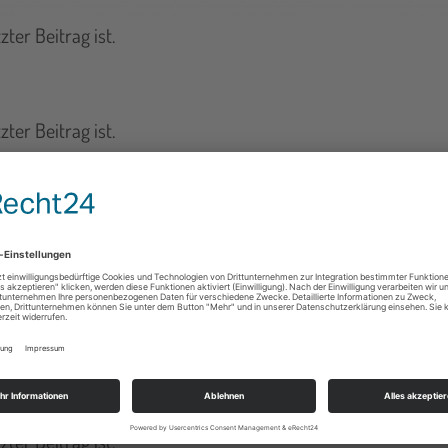
ter Beitrag ist.
ter Beitrag ist.
ter Beitrag ist.
nd Unilever – neue Chancen für Foodtrucks Die Kooperati
reetfood-Szene. In einer Branche, die von Kreativität und […]
ter Beitrag ist.