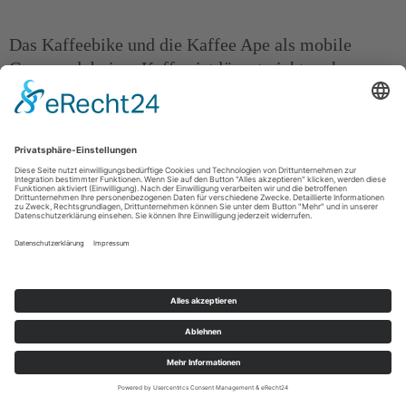
Das Kaffeebike und die Kaffee Ape als mobile
Genusserlebnisse Kaffee ist längst nicht mehr nur
ein Wachmacher am Morgen, sondern ein Lifestyle-
Getränk, das besondere Momente schafft. Für
Events, Messen, Hochzeiten […]
Best Foodtrucks Germany – DER AWARD
Wir prämieren die Besten! Jedes Jahr kürt der
Foodtrucks-Germany Award die herausragendsten
Foodtrucks und Streetfood-Unternehmen der
Nation. Mit Kategorien wie Newcomer des Jahres,
Bestes Food, Beste Drinks und Konzept des […]
Im Portrait: Der singende Foodtrucker
Vom Bühnenstar zum Philly-Cheese-King Der Name